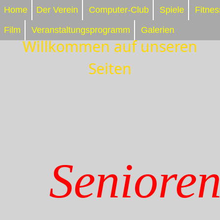
Home
Der Verein
Computer-Club
Spiele
Fitnes
Film
Veranstaltungsprogramm
Galerien
Willkommen auf unseren
Seiten
Seniore